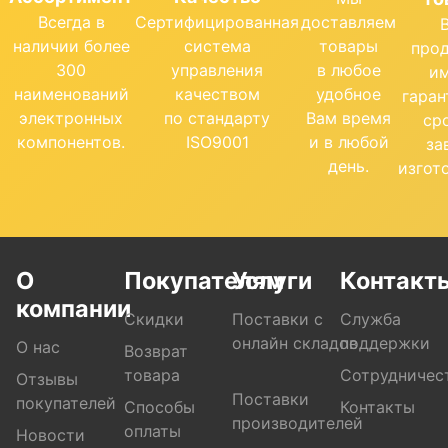
Всегда в
Сертифицированная
доставляем
наличии более
система
товары
про
300
управления
в любое
и
наименований
качеством
удобное
гара
электронных
по стандарту
Вам время
ср
компонентов.
ISO9001
и в любой
за
день.
изгот
О
Покупателям
Услуги
Контакт
компании
Скидки
Поставки с
Служба
онлайн складов
поддержки
О нас
Возврат
товара
Сотрудничес
Отзывы
Поставки
покупателей
Способы
Контакты
производителей
оплаты
Новости