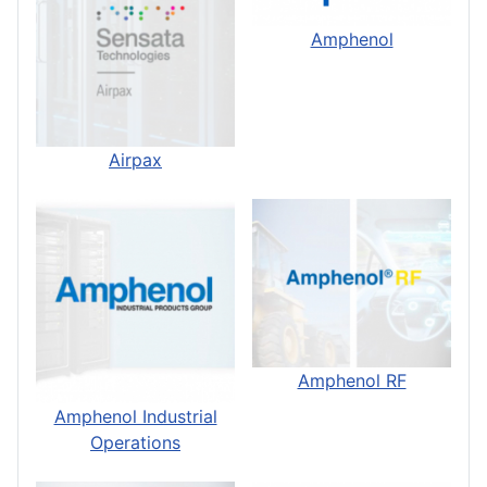
Amphenol
Airpax
Amphenol RF
Amphenol Industrial
Operations