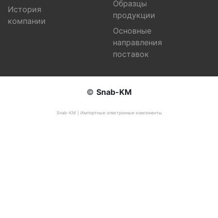
Образцы
История
продукции
компании
Основные
направления
поставок
©
Snab-KM
Snab-KM | Импортные электронные компоненты