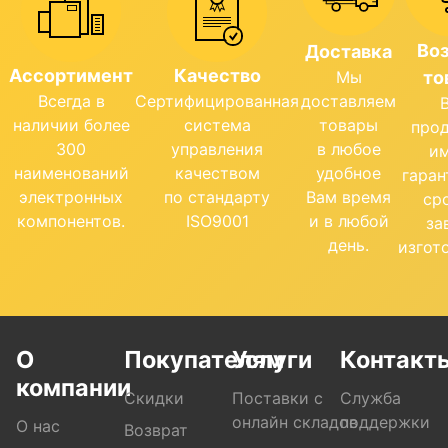
Во
Доставка
Ассортимент
Качество
Мы
то
Всегда в
Сертифицированная
доставляем
наличии более
система
товары
про
300
управления
в любое
и
наименований
качеством
удобное
гара
электронных
по стандарту
Вам время
ср
компонентов.
ISO9001
и в любой
за
день.
изгот
О
Покупателям
Услуги
Контакт
компании
Скидки
Поставки с
Служба
онлайн складов
поддержки
О нас
Возврат