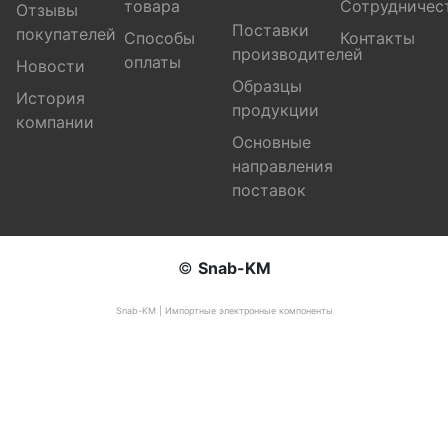
товара
Сотрудничес
Отзывы
Поставки
покупателей
Способы
Контакты
производителей
оплаты
Новости
Образцы
История
продукции
компании
Основные
направления
поставок
©
Snab-KM
Snab-KM | Импортные электронные компоненты