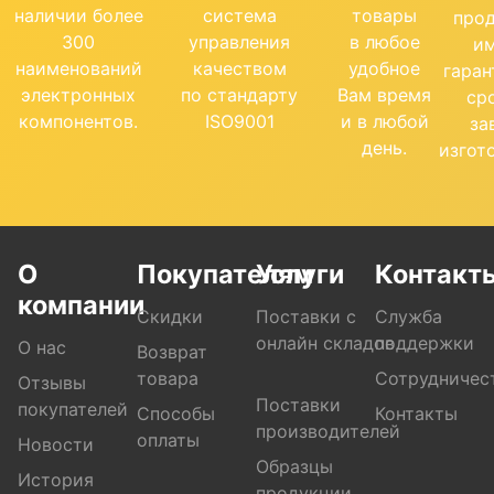
наличии более
система
товары
про
300
управления
в любое
и
наименований
качеством
удобное
гара
электронных
по стандарту
Вам время
ср
компонентов.
ISO9001
и в любой
за
день.
изгот
О
Покупателям
Услуги
Контакт
компании
Скидки
Поставки с
Служба
онлайн складов
поддержки
О нас
Возврат
товара
Сотрудничес
Отзывы
Поставки
покупателей
Способы
Контакты
производителей
оплаты
Новости
Образцы
История
продукции