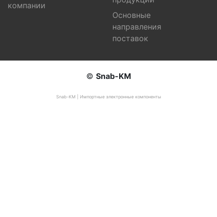
компании
Основные
направления
поставок
©
Snab-KM
Snab-KM | Импортные электронные компоненты