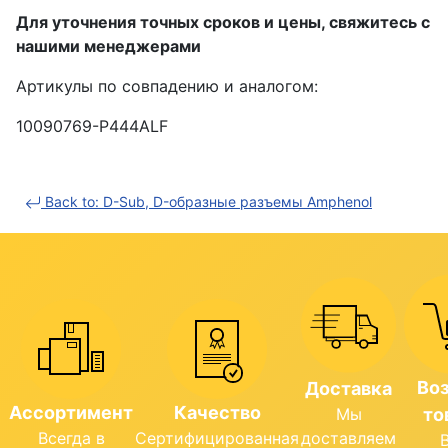
Для уточнения точных сроков и цены, свяжитесь с
нашими менеджерами
Артикулы по совпадению и аналогом:
10090769-P444ALF
Back to: D-Sub, D-образные разъемы Amphenol
Во
Доставка
Ассортимент
Качество
Мы
то
Всегда в
Сертифицированная
доставляем