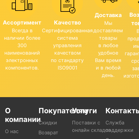
Во
Доставка
Ассортимент
Качество
Мы
то
Всегда в
Сертифицированная
доставляем
наличии более
система
товары
про
300
управления
в любое
и
наименований
качеством
удобное
гара
электронных
по стандарту
Вам время
ср
компонентов.
ISO9001
и в любой
за
день.
изгот
О
Покупателям
Услуги
Контакт
компании
Скидки
Поставки с
Служба
онлайн складов
поддержки
О нас
Возврат