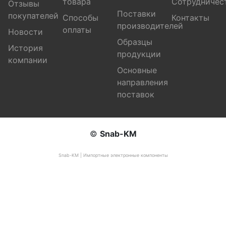
товара
Сотрудничес
Отзывы
Поставки
покупателей
Способы
Контакты
производителей
оплаты
Новости
Образцы
История
продукции
компании
Основные
направления
поставок
©
Snab-KM
Snab-KM | Импортные электронные компоненты