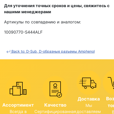
Для уточнения точных сроков и цены, свяжитесь с
нашими менеджерами
Артикулы по совпадению и аналогом:
10090770-S444ALF
Back to: D-Sub, D-образные разъемы Amphenol
Во
Доставка
Ассортимент
Качество
Мы
то
Всегда в
Сертифицированная
доставляем