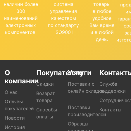
наличии более
система
товары
про
300
управления
в любое
и
наименований
качеством
удобное
гара
электронных
по стандарту
Вам время
ср
компонентов.
ISO9001
и в любой
за
день.
изгот
О
Покупателям
Услуги
Контакт
компании
Скидки
Поставки с
Служба
онлайн складов
поддержки
О нас
Возврат
товара
Сотрудничес
Отзывы
Поставки
покупателей
Способы
Контакты
производителей
оплаты
Новости
Образцы
История
продукции