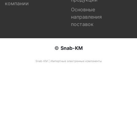
компании
Основные
направления
поставок
©
Snab-KM
Snab-KM | Импортные электронные компоненты