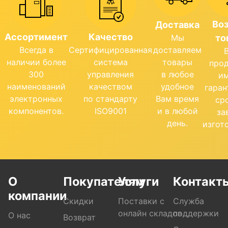
Во
Доставка
Ассортимент
Качество
Мы
то
Всегда в
Сертифицированная
доставляем
наличии более
система
товары
про
300
управления
в любое
и
наименований
качеством
удобное
гара
электронных
по стандарту
Вам время
ср
компонентов.
ISO9001
и в любой
за
день.
изгот
О
Покупателям
Услуги
Контакт
компании
Скидки
Поставки с
Служба
онлайн складов
поддержки
О нас
Возврат