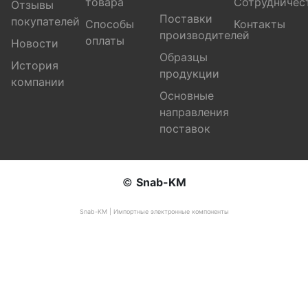
товара
Сотрудничес
Отзывы
Поставки
покупателей
Способы
Контакты
производителей
оплаты
Новости
Образцы
История
продукции
компании
Основные
направления
поставок
©
Snab-KM
Snab-KM | Импортные электронные компоненты