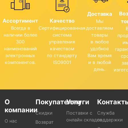
Во
Доставка
Ассортимент
Качество
Мы
то
Всегда в
Сертифицированная
доставляем
наличии более
система
товары
про
300
управления
в любое
и
наименований
качеством
удобное
гара
электронных
по стандарту
Вам время
ср
компонентов.
ISO9001
и в любой
за
день.
изгот
О
Покупателям
Услуги
Контакт
компании
Скидки
Поставки с
Служба
онлайн складов
поддержки
О нас
Возврат