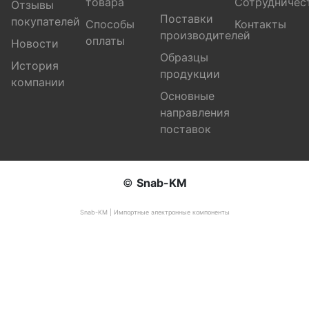
товара
Сотрудничес
Отзывы
Поставки
покупателей
Способы
Контакты
производителей
оплаты
Новости
Образцы
История
продукции
компании
Основные
направления
поставок
©
Snab-KM
Snab-KM | Импортные электронные компоненты