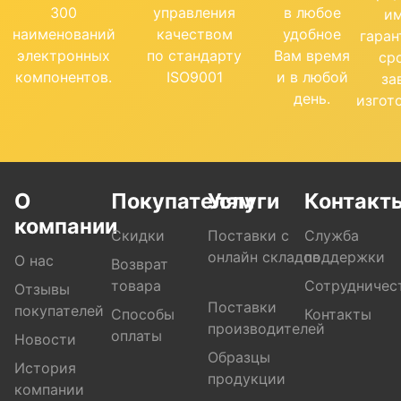
300
управления
в любое
и
наименований
качеством
удобное
гара
электронных
по стандарту
Вам время
ср
компонентов.
ISO9001
и в любой
за
день.
изгот
О
Покупателям
Услуги
Контакт
компании
Скидки
Поставки с
Служба
онлайн складов
поддержки
О нас
Возврат
товара
Сотрудничес
Отзывы
Поставки
покупателей
Способы
Контакты
производителей
оплаты
Новости
Образцы
История
продукции
компании