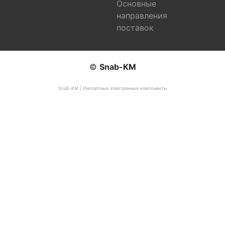
Основные
направления
поставок
©
Snab-KM
Snab-KM | Импортные электронные компоненты