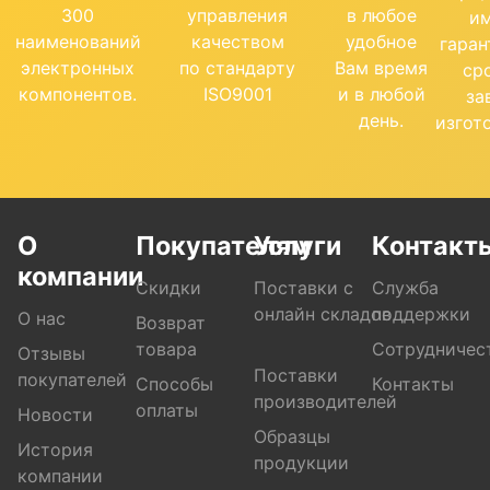
300
управления
в любое
и
наименований
качеством
удобное
гара
электронных
по стандарту
Вам время
ср
компонентов.
ISO9001
и в любой
за
день.
изгот
О
Покупателям
Услуги
Контакт
компании
Скидки
Поставки с
Служба
онлайн складов
поддержки
О нас
Возврат
товара
Сотрудничес
Отзывы
Поставки
покупателей
Способы
Контакты
производителей
оплаты
Новости
Образцы
История
продукции
компании