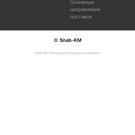
Основные
направления
поставок
©
Snab-KM
Snab-KM | Импортные электронные компоненты