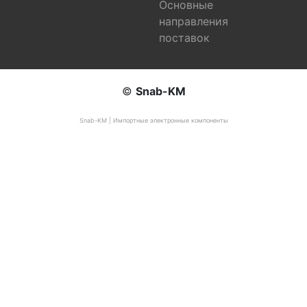
Основные
направления
поставок
©
Snab-KM
Snab-KM | Импортные электронные компоненты