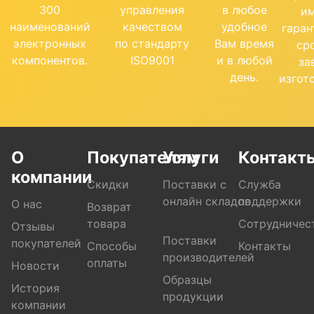
300
управления
в любое
и
наименований
качеством
удобное
гара
электронных
по стандарту
Вам время
ср
компонентов.
ISO9001
и в любой
за
день.
изгот
О
Покупателям
Услуги
Контакт
компании
Скидки
Поставки с
Служба
онлайн складов
поддержки
О нас
Возврат
товара
Сотрудничес
Отзывы
Поставки
покупателей
Способы
Контакты
производителей
оплаты
Новости
Образцы
История
продукции
компании