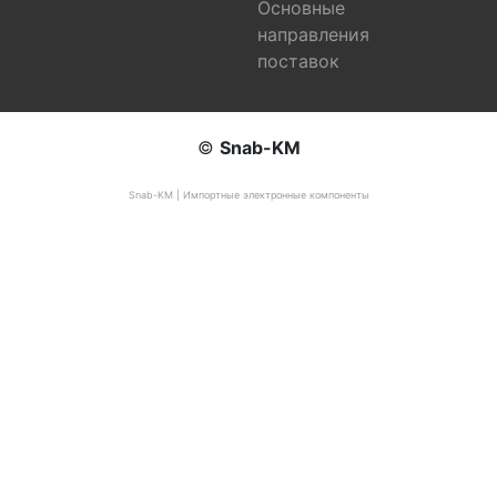
Основные
направления
поставок
©
Snab-KM
Snab-KM | Импортные электронные компоненты