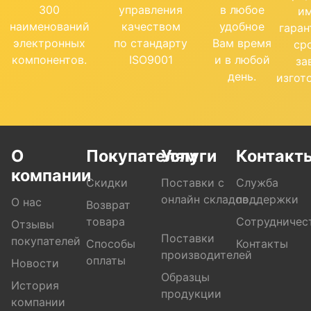
300
управления
в любое
и
наименований
качеством
удобное
гара
электронных
по стандарту
Вам время
ср
компонентов.
ISO9001
и в любой
за
день.
изгот
О
Покупателям
Услуги
Контакт
компании
Скидки
Поставки с
Служба
онлайн складов
поддержки
О нас
Возврат
товара
Сотрудничес
Отзывы
Поставки
покупателей
Способы
Контакты
производителей
оплаты
Новости
Образцы
История
продукции
компании