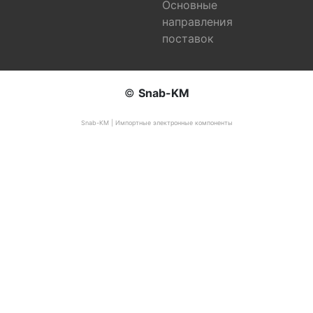
Основные
направления
поставок
©
Snab-KM
Snab-KM | Импортные электронные компоненты