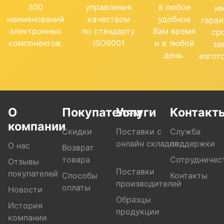
300
управления
в любое
и
наименований
качеством
удобное
гара
электронных
по стандарту
Вам время
ср
компонентов.
ISO9001
и в любой
за
день.
изгот
О
Покупателям
Услуги
Контакт
компании
Скидки
Поставки с
Служба
онлайн складов
поддержки
О нас
Возврат
товара
Сотрудничес
Отзывы
Поставки
покупателей
Способы
Контакты
производителей
оплаты
Новости
Образцы
История
продукции
компании