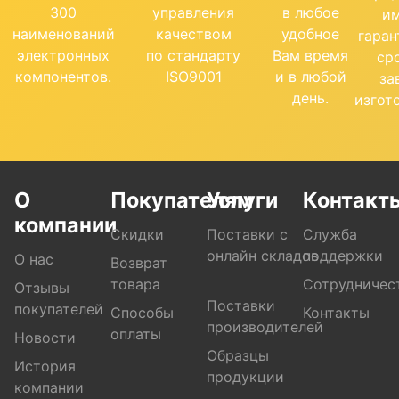
300
управления
в любое
и
наименований
качеством
удобное
гара
электронных
по стандарту
Вам время
ср
компонентов.
ISO9001
и в любой
за
день.
изгот
О
Покупателям
Услуги
Контакт
компании
Скидки
Поставки с
Служба
онлайн складов
поддержки
О нас
Возврат
товара
Сотрудничес
Отзывы
Поставки
покупателей
Способы
Контакты
производителей
оплаты
Новости
Образцы
История
продукции
компании