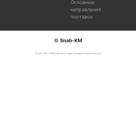
Основные
направления
поставок
©
Snab-KM
Snab-KM | Импортные электронные компоненты