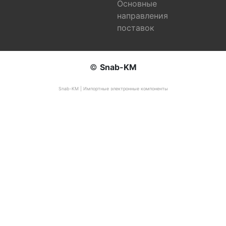
Основные
направления
поставок
©
Snab-KM
Snab-KM | Импортные электронные компоненты