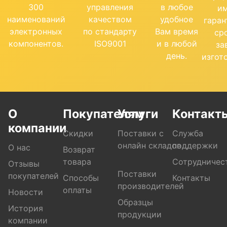
300
управления
в любое
и
наименований
качеством
удобное
гара
электронных
по стандарту
Вам время
ср
компонентов.
ISO9001
и в любой
за
день.
изгот
О
Покупателям
Услуги
Контакт
компании
Скидки
Поставки с
Служба
онлайн складов
поддержки
О нас
Возврат
товара
Сотрудничес
Отзывы
Поставки
покупателей
Способы
Контакты
производителей
оплаты
Новости
Образцы
История
продукции
компании