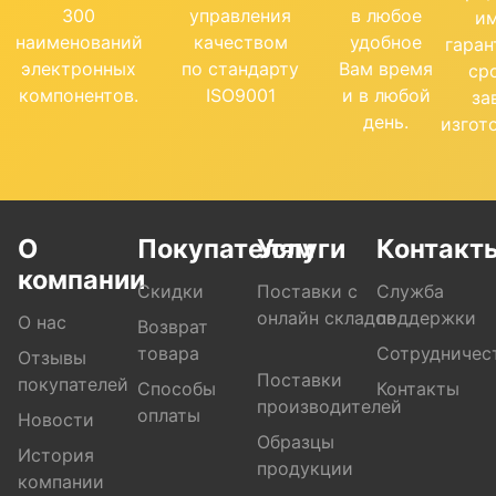
300
управления
в любое
и
наименований
качеством
удобное
гара
электронных
по стандарту
Вам время
ср
компонентов.
ISO9001
и в любой
за
день.
изгот
О
Покупателям
Услуги
Контакт
компании
Скидки
Поставки с
Служба
онлайн складов
поддержки
О нас
Возврат
товара
Сотрудничес
Отзывы
Поставки
покупателей
Способы
Контакты
производителей
оплаты
Новости
Образцы
История
продукции
компании