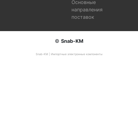
Основные
направления
поставок
©
Snab-KM
Snab-KM | Импортные электронные компоненты