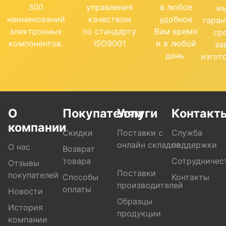
300
управления
в любое
и
наименований
качеством
удобное
гара
электронных
по стандарту
Вам время
ср
компонентов.
ISO9001
и в любой
за
день.
изгот
О
Покупателям
Услуги
Контакт
компании
Скидки
Поставки с
Служба
онлайн складов
поддержки
О нас
Возврат
товара
Сотрудничес
Отзывы
Поставки
покупателей
Способы
Контакты
производителей
оплаты
Новости
Образцы
История
продукции
компании