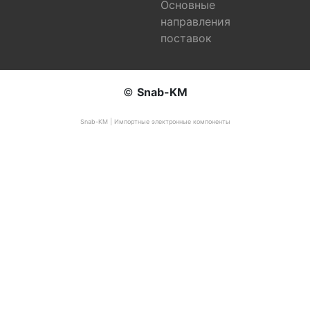
Основные
направления
поставок
©
Snab-KM
Snab-KM | Импортные электронные компоненты