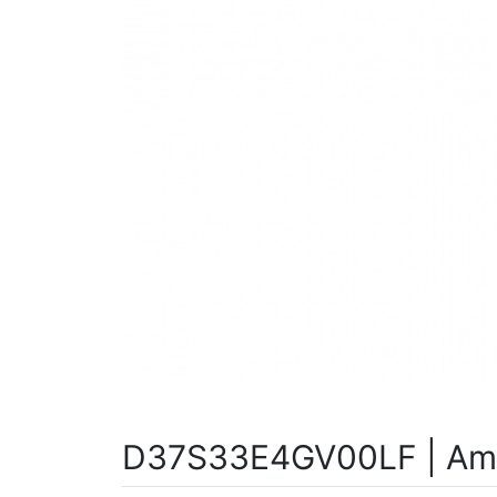
D37S33E4GV00LF | Amp