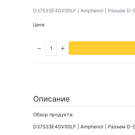
D37S33E4GV00LF | Amphenol | Разъем D-
Цена
Кол-во:
Описание
Обзор продукта:
D37S33E4GV00LF | Amphenol | Разъем D-