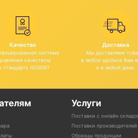
Качество
Доставка
ифицированная система
Мы доставляем тов
правления качеством
в любое удобное Вам 
о стандарту ISO9001
и в любой день.
ателям
Услуги
Поставки с онлайн складо
вара
Поставки производителей
платы
Образцы продукции