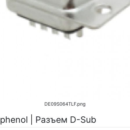
DE09S064TLF.png
henol | Разъем D-Sub