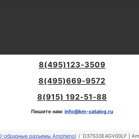
8(495)123-3509
8(495)669-9572
8(915) 192-51-88
Пишите нам:
info@km-catalog.ru
 D-образные разъемы Amphenol
D37S33E4GV00LF | Amp