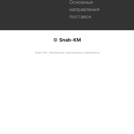
Основные
направления
поставок
©
Snab-KM
Snab-KM | Импортные электронные компоненты