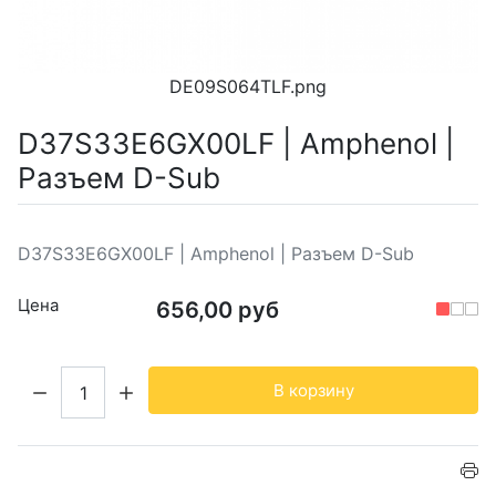
DE09S064TLF.png
D37S33E6GX00LF | Amphenol |
Разъем D-Sub
D37S33E6GX00LF | Amphenol | Разъем D-Sub
Цена
656,00 руб
Кол-во:
В корзину