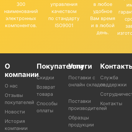
300
управления
в любое
и
наименований
качеством
удобное
гара
электронных
по стандарту
Вам время
ср
компонентов.
ISO9001
и в любой
за
день.
изгот
О
Покупателям
Услуги
Контакт
компании
Скидки
Поставки с
Служба
онлайн складов
поддержки
О нас
Возврат
товара
Сотрудничес
Отзывы
Поставки
покупателей
Способы
Контакты
производителей
оплаты
Новости
Образцы
История
продукции
компании