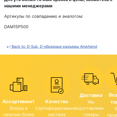
нашими менеджерами
Артикулы по совпадению и аналогом:
DAM15P500
Back to: D-Sub, D-образные разъемы Amphenol
Во
Доставка
Ассортимент
Качество
Мы
то
Всегда в
Сертифицированная
доставляем
наличии более
система
товары
про