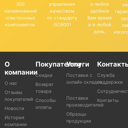
300
управления
в любое
и
наименований
качеством
удобное
гара
электронных
по стандарту
Вам время
ср
компонентов.
ISO9001
и в любой
за
день.
изгот
О
Покупателям
Услуги
Контакт
компании
Скидки
Поставки с
Служба
онлайн складов
поддержки
О нас
Возврат
товара
Сотрудничес
Отзывы
Поставки
покупателей
Способы
Контакты
производителей
оплаты
Новости
Образцы
История
продукции
компании