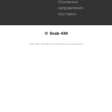
Основные
направления
поставок
©
Snab-KM
Snab-KM | Импортные электронные компоненты