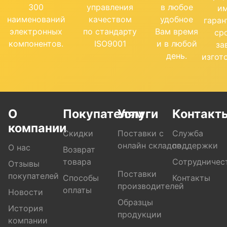
300
управления
в любое
и
наименований
качеством
удобное
гара
электронных
по стандарту
Вам время
ср
компонентов.
ISO9001
и в любой
за
день.
изгот
О
Покупателям
Услуги
Контакт
компании
Скидки
Поставки с
Служба
онлайн складов
поддержки
О нас
Возврат
товара
Сотрудничес
Отзывы
Поставки
покупателей
Способы
Контакты
производителей
оплаты
Новости
Образцы
История
продукции
компании