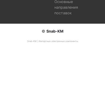
Основные
направления
поставок
©
Snab-KM
Snab-KM | Импортные электронные компоненты