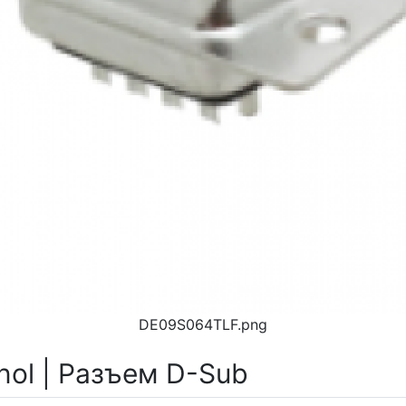
DE09S064TLF.png
ol | Разъем D-Sub