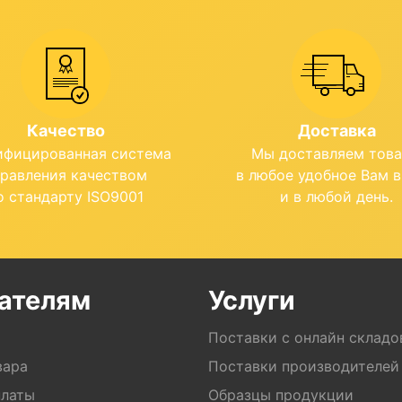
Качество
Доставка
ифицированная система
Мы доставляем тов
правления качеством
в любое удобное Вам 
о стандарту ISO9001
и в любой день.
ателям
Услуги
Поставки с онлайн складо
вара
Поставки производителей
платы
Образцы продукции