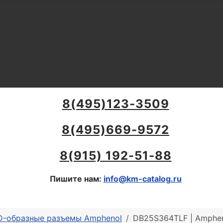
8(495)123-3509
8(495)669-9572
8(915) 192-51-88
Пишите нам:
info@km-catalog.ru
 D-образные разъемы Amphenol
DB25S364TLF | Amphen