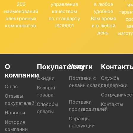
300
управления
в любое
и
наименований
качеством
удобное
гара
электронных
по стандарту
Вам время
ср
компонентов.
ISO9001
и в любой
за
день.
изгот
О
Покупателям
Услуги
Контакт
компании
Скидки
Поставки с
Служба
онлайн складов
поддержки
О нас
Возврат
товара
Сотрудничес
Отзывы
Поставки
покупателей
Способы
Контакты
производителей
оплаты
Новости
Образцы
История
продукции
компании