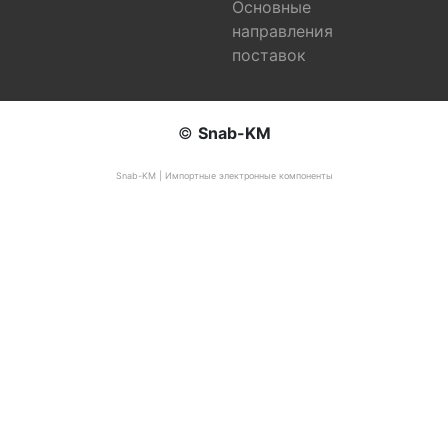
Основные
направления
поставок
©
Snab-KM
Snab-KM | Импортные электронные компоненты