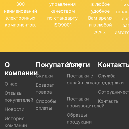
300
управления
в любое
и
наименований
качеством
удобное
гара
электронных
по стандарту
Вам время
ср
компонентов.
ISO9001
и в любой
за
день.
изгот
О
Покупателям
Услуги
Контакт
компании
Скидки
Поставки с
Служба
онлайн складов
поддержки
О нас
Возврат
товара
Сотрудничес
Отзывы
Поставки
покупателей
Способы
Контакты
производителей
оплаты
Новости
Образцы
История
продукции
компании