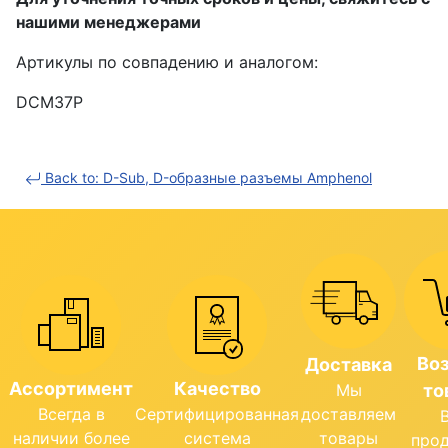
нашими менеджерами
Артикулы по совпадению и аналогом:
DCM37P
Back to: D-Sub, D-образные разъемы Amphenol
Во
Доставка
Ассортимент
Качество
Мы
то
Всегда в
Сертифицированная
доставляем
наличии более
система
товары
про