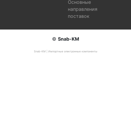
Основные
направления
поставок
©
Snab-KM
Snab-KM | Импортные электронные компоненты