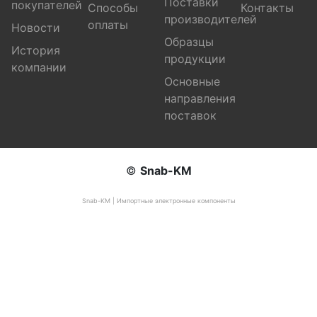
Поставки
покупателей
Способы
Контакты
производителей
оплаты
Новости
Образцы
История
продукции
компании
Основные
направления
поставок
©
Snab-KM
Snab-KM | Импортные электронные компоненты