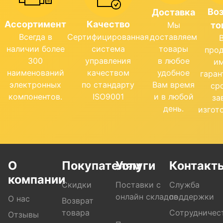
Во
Доставка
Ассортимент
Качество
Мы
то
Всегда в
Сертифицированная
доставляем
наличии более
система
товары
про
300
управления
в любое
и
наименований
качеством
удобное
гара
электронных
по стандарту
Вам время
ср
компонентов.
ISO9001
и в любой
за
день.
изгот
О
Покупателям
Услуги
Контакт
компании
Скидки
Поставки с
Служба
онлайн складов
поддержки
О нас
Возврат
товара
Сотрудничес
Отзывы