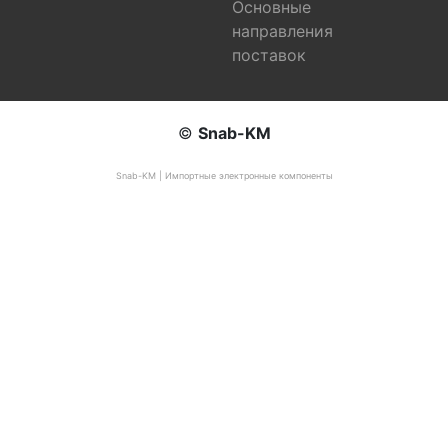
Основные
направления
поставок
©
Snab-KM
Snab-KM | Импортные электронные компоненты