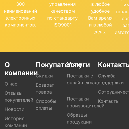
300
управления
в любое
и
наименований
качеством
удобное
гара
электронных
по стандарту
Вам время
ср
компонентов.
ISO9001
и в любой
за
день.
изгот
О
Покупателям
Услуги
Контакт
компании
Скидки
Поставки с
Служба
онлайн складов
поддержки
О нас
Возврат
товара
Сотрудничес
Отзывы
Поставки
покупателей
Способы
Контакты
производителей
оплаты
Новости
Образцы
История
продукции
компании