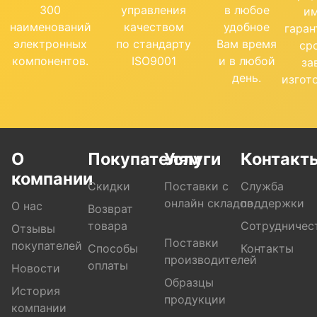
300
управления
в любое
и
наименований
качеством
удобное
гара
электронных
по стандарту
Вам время
ср
компонентов.
ISO9001
и в любой
за
день.
изгот
О
Покупателям
Услуги
Контакт
компании
Скидки
Поставки с
Служба
онлайн складов
поддержки
О нас
Возврат
товара
Сотрудничес
Отзывы
Поставки
покупателей
Способы
Контакты
производителей
оплаты
Новости
Образцы
История
продукции
компании