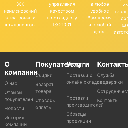
300
управления
в любое
и
наименований
качеством
удобное
гара
электронных
по стандарту
Вам время
ср
компонентов.
ISO9001
и в любой
за
день.
изгот
О
Покупателям
Услуги
Контакт
компании
Скидки
Поставки с
Служба
онлайн складов
поддержки
О нас
Возврат
товара
Сотрудничес
Отзывы
Поставки
покупателей
Способы
Контакты
производителей
оплаты
Новости
Образцы
История
продукции
компании