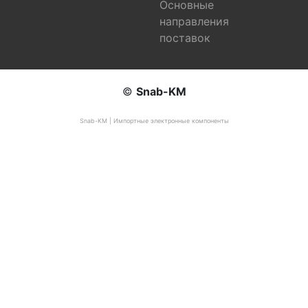
Основные
направления
поставок
©
Snab-KM
Snab-KM | Импортные электронные компоненты