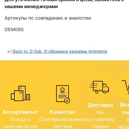
нашими менеджерами
Артикулы по совпадению и аналогом:
DEM09S
Back to: D-Sub, D-образные разъемы Amphenol
Во
Доставка
Ассортимент
Качество
Мы
то
Всегда в
Сертифицированная
доставляем
наличии более
система
товары
про