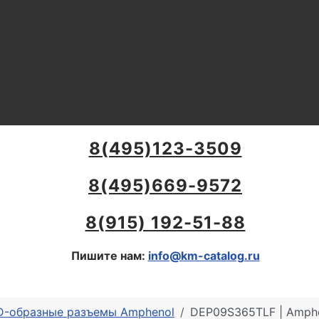
8(495)123-3509
8(495)669-9572
8(915) 192-51-88
Пишите нам:
info@km-catalog.ru
 D-образные разъемы Amphenol
DEP09S365TLF | Amphe