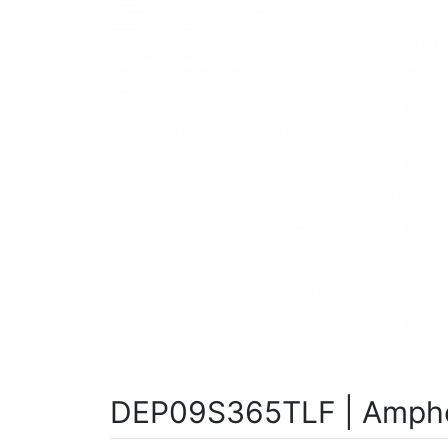
DEP09S365TLF | Amphe