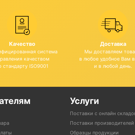
Качество
Доставка
ифицированная система
Мы доставляем тов
правления качеством
в любое удобное Вам 
о стандарту ISO9001
и в любой день.
ателям
Услуги
Поставки с онлайн складо
вара
Поставки производителей
платы
Образцы продукции