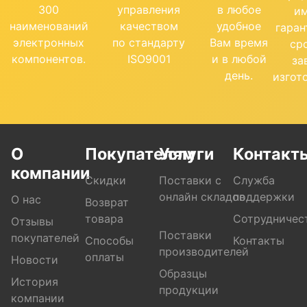
300
управления
в любое
и
наименований
качеством
удобное
гара
электронных
по стандарту
Вам время
ср
компонентов.
ISO9001
и в любой
за
день.
изгот
О
Покупателям
Услуги
Контакт
компании
Скидки
Поставки с
Служба
онлайн складов
поддержки
О нас
Возврат
товара
Сотрудничес
Отзывы
Поставки
покупателей
Способы
Контакты
производителей
оплаты
Новости
Образцы
История
продукции
компании