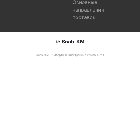
Основные
направления
поставок
©
Snab-KM
Snab-KM | Импортные электронные компоненты