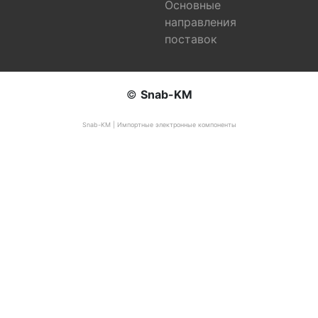
Основные
направления
поставок
©
Snab-KM
Snab-KM | Импортные электронные компоненты