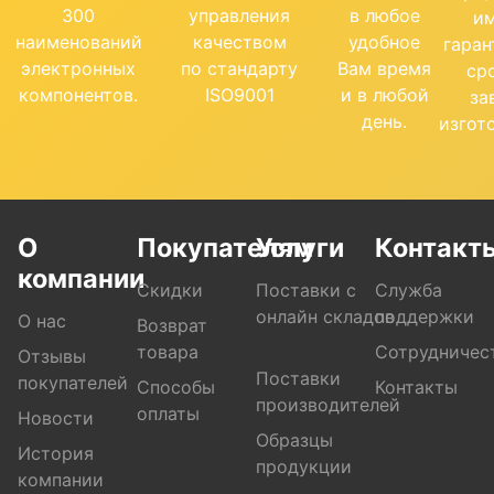
300
управления
в любое
и
наименований
качеством
удобное
гара
электронных
по стандарту
Вам время
ср
компонентов.
ISO9001
и в любой
за
день.
изгот
О
Покупателям
Услуги
Контакт
компании
Скидки
Поставки с
Служба
онлайн складов
поддержки
О нас
Возврат
товара
Сотрудничес
Отзывы
Поставки
покупателей
Способы
Контакты
производителей
оплаты
Новости
Образцы
История
продукции
компании