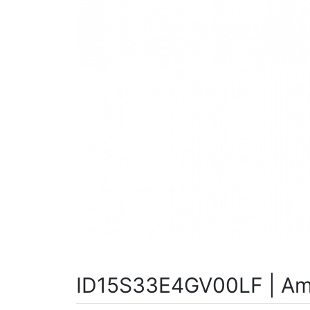
ID15S33E4GV00LF | Am