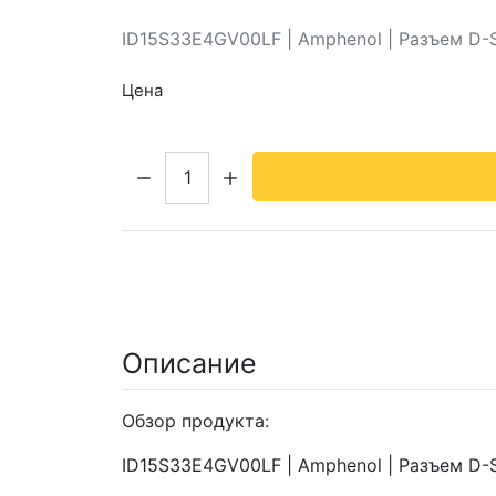
ID15S33E4GV00LF | Amphenol | Разъем D-
Цена
Кол-во:
Описание
Обзор продукта:
ID15S33E4GV00LF | Amphenol | Разъем D-