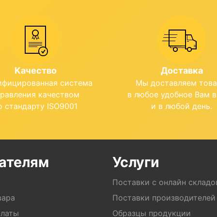
Качество
Доставка
ифицированная система
Мы доставляем тов
правления качеством
в любое удобное Вам 
о стандарту ISO9001
и в любой день.
ателям
Услуги
Поставки с онлайн складо
вара
Поставки производителей
платы
Образцы продукции