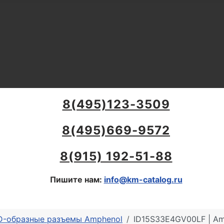
8(495)123-3509
8(495)669-9572
8(915) 192-51-88
Пишите нам:
info@km-catalog.ru
 D-образные разъемы Amphenol
ID15S33E4GV00LF | Am