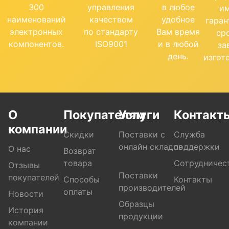
300
управления
в любое
и
наименований
качеством
удобное
гара
электронных
по стандарту
Вам время
ср
компонентов.
ISO9001
и в любой
за
день.
изгот
О
Покупателям
Услуги
Контакт
компании
Скидки
Поставки с
Служба
онлайн складов
поддержки
О нас
Возврат
товара
Сотрудничес
Отзывы
Поставки
покупателей
Способы
Контакты
производителей
оплаты
Новости
Образцы
История
продукции
компании