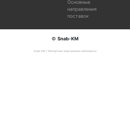
Основные
направления
поставок
©
Snab-KM
Snab-KM | Импортные электронные компоненты