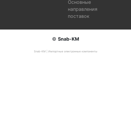
Основные
направления
поставок
©
Snab-KM
Snab-KM | Импортные электронные компоненты