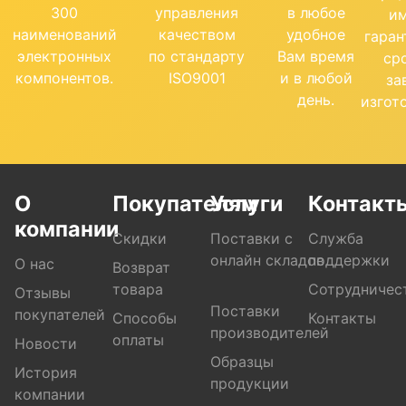
300
управления
в любое
и
наименований
качеством
удобное
гара
электронных
по стандарту
Вам время
ср
компонентов.
ISO9001
и в любой
за
день.
изгот
О
Покупателям
Услуги
Контакт
компании
Скидки
Поставки с
Служба
онлайн складов
поддержки
О нас
Возврат
товара
Сотрудничес
Отзывы
Поставки
покупателей
Способы
Контакты
производителей
оплаты
Новости
Образцы
История
продукции
компании