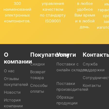
300
управления
в любое
и
наименований
качеством
удобное
гара
электронных
по стандарту
Вам время
ср
компонентов.
ISO9001
и в любой
за
день.
изгот
О
Покупателям
Услуги
Контакт
компании
Скидки
Поставки с
Служба
онлайн складов
поддержки
О нас
Возврат
товара
Сотрудничес
Отзывы
Поставки
покупателей
Способы
Контакты
производителей
оплаты
Новости
Образцы
История
продукции
компании