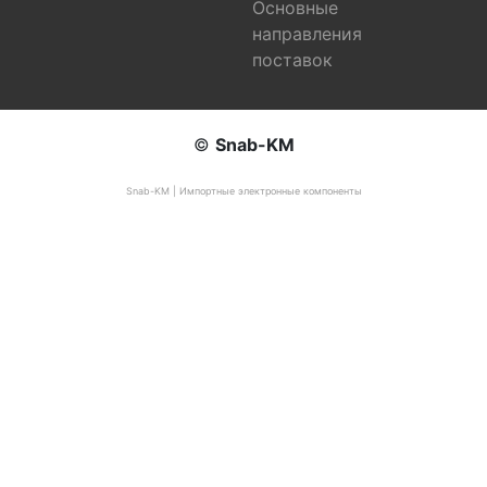
Основные
направления
поставок
©
Snab-KM
Snab-KM | Импортные электронные компоненты