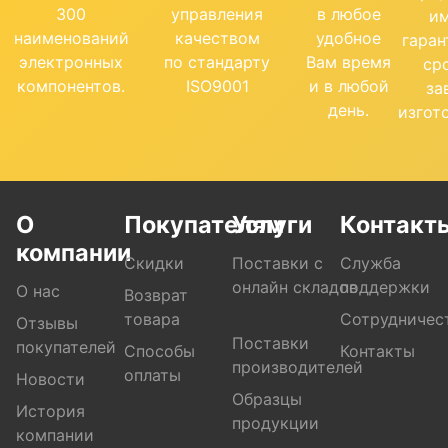
300
управления
в любое
и
наименований
качеством
удобное
гара
электронных
по стандарту
Вам время
ср
компонентов.
ISO9001
и в любой
за
день.
изгот
О
Покупателям
Услуги
Контакт
компании
Скидки
Поставки с
Служба
онлайн складов
поддержки
О нас
Возврат
товара
Сотрудничес
Отзывы
Поставки
покупателей
Способы
Контакты
производителей
оплаты
Новости
Образцы
История
продукции
компании