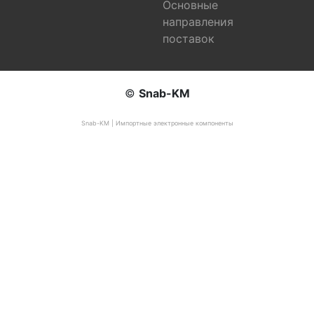
Основные
направления
поставок
©
Snab-KM
Snab-KM | Импортные электронные компоненты