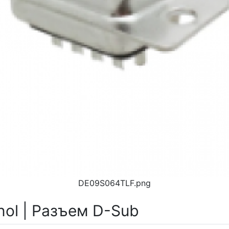
DE09S064TLF.png
ol | Разъем D-Sub