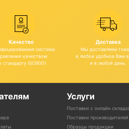
Качество
Доставка
ифицированная система
Мы доставляем тов
правления качеством
в любое удобное Вам 
о стандарту ISO9001
и в любой день.
ателям
Услуги
Поставки с онлайн складо
вара
Поставки производителей
платы
Образцы продукции