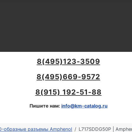
8(495)123-3509
8(495)669-9572
8(915) 192-51-88
Пишите нам:
info@km-catalog.ru
 D-образные разъемы Amphenol
L717SDDG50P | Amphen