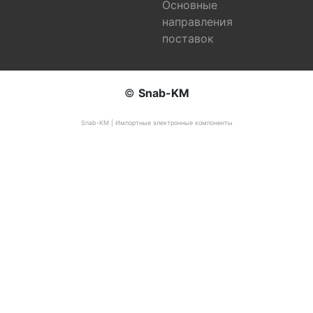
Основные
направления
поставок
©
Snab-KM
Snab-KM | Импортные электронные компоненты