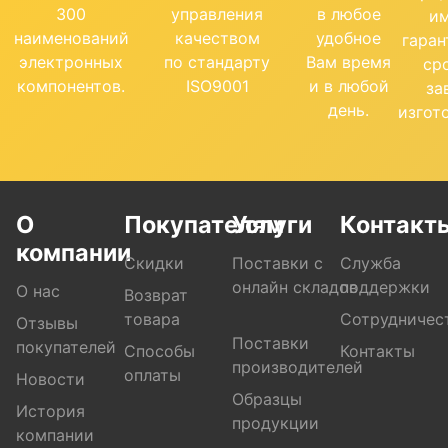
300
управления
в любое
и
наименований
качеством
удобное
гара
электронных
по стандарту
Вам время
ср
компонентов.
ISO9001
и в любой
за
день.
изгот
О
Покупателям
Услуги
Контакт
компании
Скидки
Поставки с
Служба
онлайн складов
поддержки
О нас
Возврат
товара
Сотрудничес
Отзывы
Поставки
покупателей
Способы
Контакты
производителей
оплаты
Новости
Образцы
История
продукции
компании