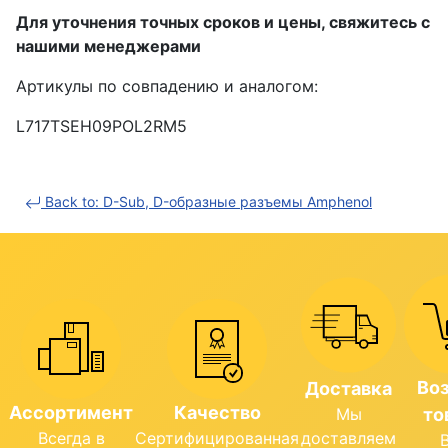
Для уточнения точных сроков и цены, свяжитесь с
нашими менеджерами
Артикулы по совпадению и аналогом:
L717TSEH09POL2RM5
Back to: D-Sub, D-образные разъемы Amphenol
Во
Доставка
Ассортимент
Качество
Мы
то
Всегда в
Сертифицированная
доставляем