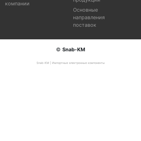
компании
Основные
направления
поставок
©
Snab-KM
Snab-KM | Импортные электронные компоненты