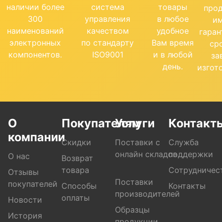
наличии более
система
товары
про
300
управления
в любое
и
наименований
качеством
удобное
гара
электронных
по стандарту
Вам время
ср
компонентов.
ISO9001
и в любой
за
день.
изгот
О
Покупателям
Услуги
Контакт
компании
Скидки
Поставки с
Служба
онлайн складов
поддержки
О нас
Возврат
товара
Сотрудничес
Отзывы
Поставки
покупателей
Способы
Контакты
производителей
оплаты
Новости
Образцы
История
продукции