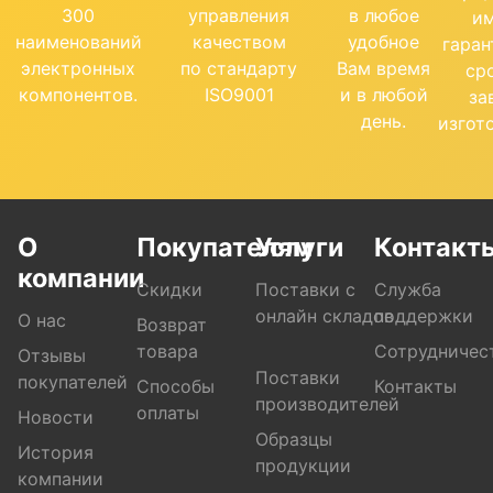
300
управления
в любое
и
наименований
качеством
удобное
гара
электронных
по стандарту
Вам время
ср
компонентов.
ISO9001
и в любой
за
день.
изгот
О
Покупателям
Услуги
Контакт
компании
Скидки
Поставки с
Служба
онлайн складов
поддержки
О нас
Возврат
товара
Сотрудничес
Отзывы
Поставки
покупателей
Способы
Контакты
производителей
оплаты
Новости
Образцы
История
продукции
компании