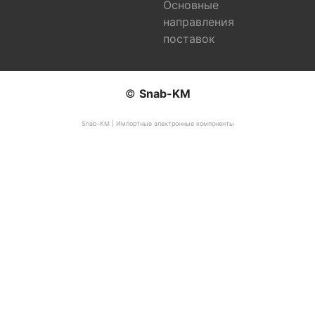
Основные
направления
поставок
©
Snab-KM
Snab-KM | Импортные электронные компоненты