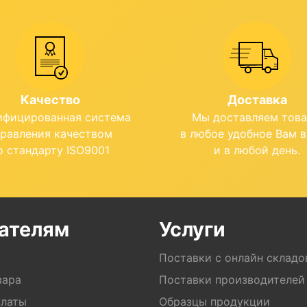
Качество
Доставка
ифицированная система
Мы доставляем тов
правления качеством
в любое удобное Вам 
о стандарту ISO9001
и в любой день.
ателям
Услуги
Поставки с онлайн складо
вара
Поставки производителей
платы
Образцы продукции