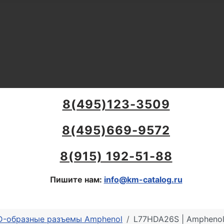
8(495)123-3509
8(495)669-9572
8(915) 192-51-88
Пишите нам:
info@km-catalog.ru
 D-образные разъемы Amphenol
L77HDA26S | Amphenol