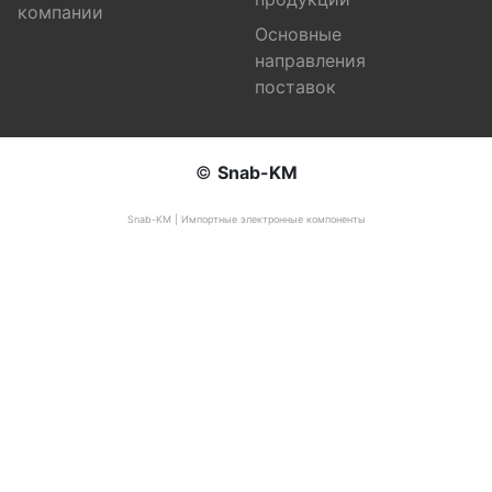
компании
Основные
направления
поставок
©
Snab-KM
Snab-KM | Импортные электронные компоненты