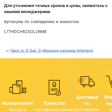
Для уточнения точных сроков и цены, свяжитесь с
нашими менеджерами
Артикулы по совпадению и аналогом:
L77HDCH62SOL2RM8
Back to: D-Sub, D-образные разъемы Amphenol
Во
Доставка
Ассортимент
Качество
Мы
то
Всегда в
Сертифицированная
доставляем