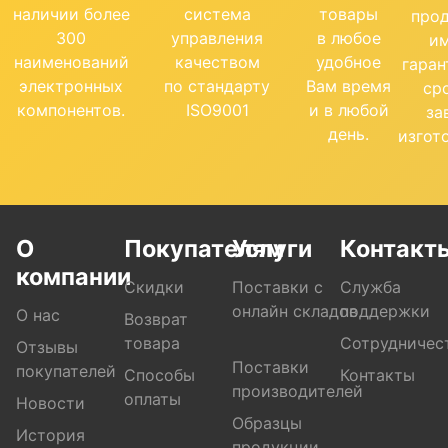
наличии более
система
товары
про
300
управления
в любое
и
наименований
качеством
удобное
гара
электронных
по стандарту
Вам время
ср
компонентов.
ISO9001
и в любой
за
день.
изгот
О
Покупателям
Услуги
Контакт
компании
Скидки
Поставки с
Служба
онлайн складов
поддержки
О нас
Возврат
товара
Сотрудничес
Отзывы
Поставки
покупателей
Способы
Контакты
производителей
оплаты
Новости
Образцы
История
продукции