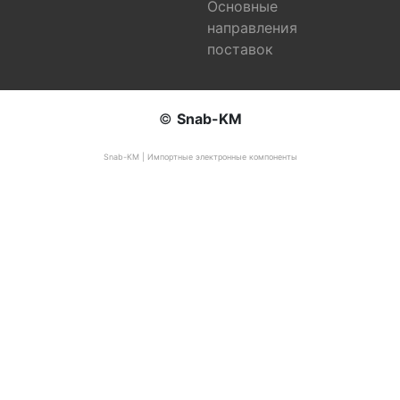
Основные
направления
поставок
©
Snab-KM
Snab-KM | Импортные электронные компоненты