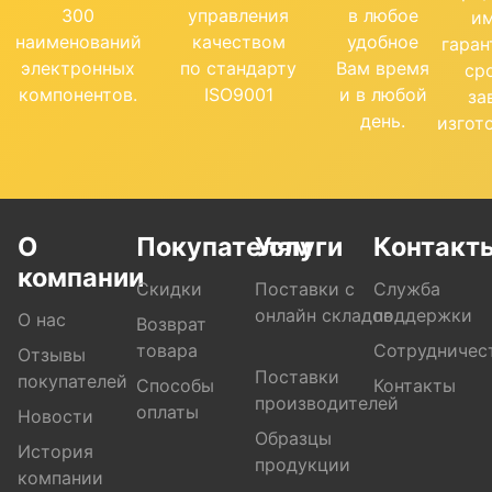
300
управления
в любое
и
наименований
качеством
удобное
гара
электронных
по стандарту
Вам время
ср
компонентов.
ISO9001
и в любой
за
день.
изгот
О
Покупателям
Услуги
Контакт
компании
Скидки
Поставки с
Служба
онлайн складов
поддержки
О нас
Возврат
товара
Сотрудничес
Отзывы
Поставки
покупателей
Способы
Контакты
производителей
оплаты
Новости
Образцы
История
продукции
компании