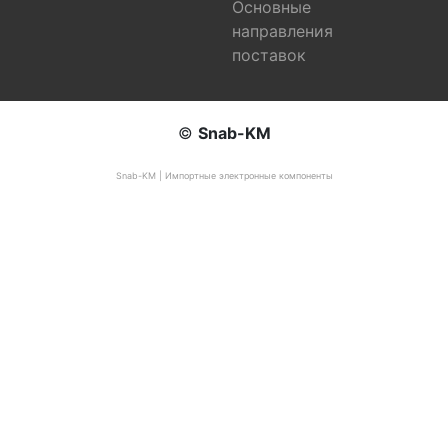
Основные
направления
поставок
©
Snab-KM
Snab-KM | Импортные электронные компоненты