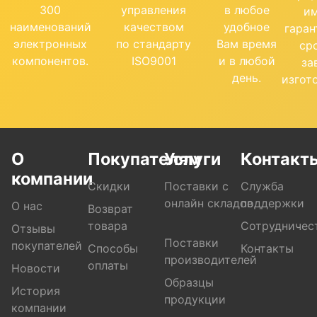
300
управления
в любое
и
наименований
качеством
удобное
гара
электронных
по стандарту
Вам время
ср
компонентов.
ISO9001
и в любой
за
день.
изгот
О
Покупателям
Услуги
Контакт
компании
Скидки
Поставки с
Служба
онлайн складов
поддержки
О нас
Возврат
товара
Сотрудничес
Отзывы
Поставки
покупателей
Способы
Контакты
производителей
оплаты
Новости
Образцы
История
продукции
компании