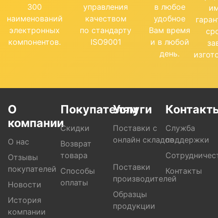
300
управления
в любое
и
наименований
качеством
удобное
гара
электронных
по стандарту
Вам время
ср
компонентов.
ISO9001
и в любой
за
день.
изгот
О
Покупателям
Услуги
Контакт
компании
Скидки
Поставки с
Служба
онлайн складов
поддержки
О нас
Возврат
товара
Сотрудничес
Отзывы
Поставки
покупателей
Способы
Контакты
производителей
оплаты
Новости
Образцы
История
продукции
компании