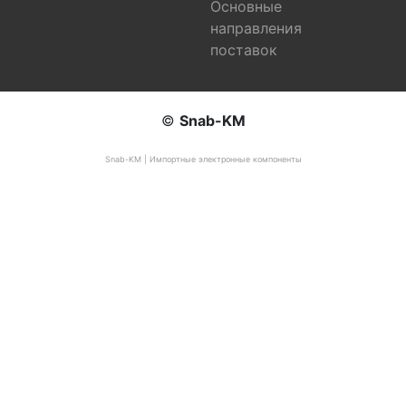
Основные
направления
поставок
©
Snab-KM
Snab-KM | Импортные электронные компоненты