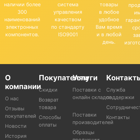
наличии более
система
товары
про
300
управления
в любое
и
наименований
качеством
удобное
гара
электронных
по стандарту
Вам время
ср
компонентов.
ISO9001
и в любой
за
день.
изгот
О
Покупателям
Услуги
Контакт
компании
Скидки
Поставки с
Служба
онлайн складов
поддержки
О нас
Возврат
товара
Сотрудничес
Отзывы
Поставки
покупателей
Способы
Контакты
производителей
оплаты
Новости
Образцы
История
продукции