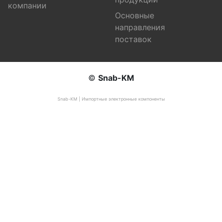
компании
Основные
направления
поставок
©
Snab-KM
Snab-KM | Импортные электронные компоненты