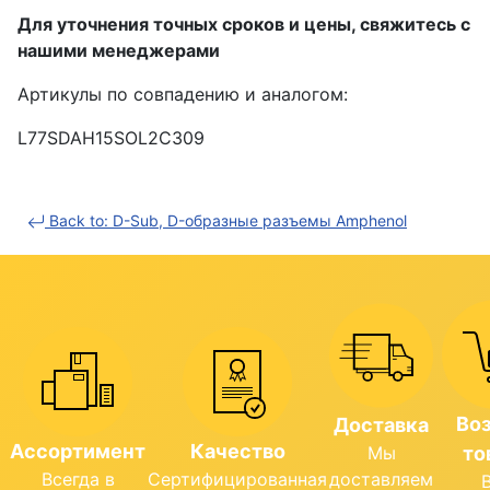
Для уточнения точных сроков и цены, свяжитесь с
нашими менеджерами
Артикулы по совпадению и аналогом:
L77SDAH15SOL2C309
Back to: D-Sub, D-образные разъемы Amphenol
Во
Доставка
Ассортимент
Качество
Мы
то
Всегда в
Сертифицированная
доставляем