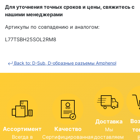
Для уточнения точных сроков и цены, свяжитесь с
нашими менеджерами
Артикулы по совпадению и аналогом:
L77TSBH25SOL2RM8
Back to: D-Sub, D-образные разъемы Amphenol
Во
Доставка
Ассортимент
Качество
Мы
то
Всегда в
Сертифицированная
доставляем