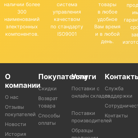
наличии более
система
товары
про
300
управления
в любое
и
наименований
качеством
удобное
гара
электронных
по стандарту
Вам время
ср
компонентов.
ISO9001
и в любой
за
день.
изгот
О
Покупателям
Услуги
Контакт
компании
Скидки
Поставки с
Служба
онлайн складов
поддержки
О нас
Возврат
товара
Сотрудничес
Отзывы
Поставки
покупателей
Способы
Контакты
производителей
оплаты
Новости
Образцы
История
продукции