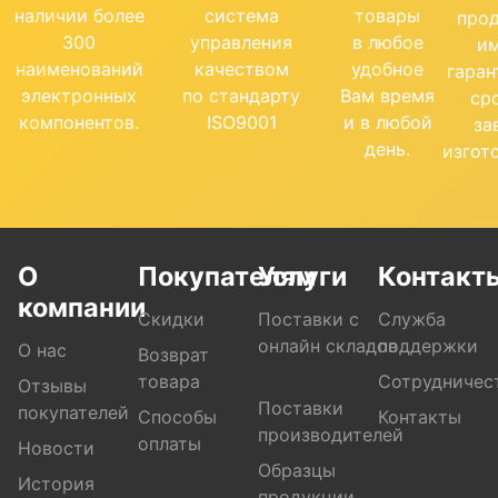
наличии более
система
товары
про
300
управления
в любое
и
наименований
качеством
удобное
гара
электронных
по стандарту
Вам время
ср
компонентов.
ISO9001
и в любой
за
день.
изгот
О
Покупателям
Услуги
Контакт
компании
Скидки
Поставки с
Служба
онлайн складов
поддержки
О нас
Возврат
товара
Сотрудничес
Отзывы
Поставки
покупателей
Способы
Контакты
производителей
оплаты
Новости
Образцы
История
продукции