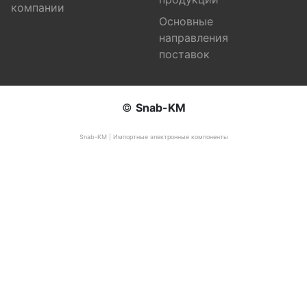
компании
Основные
направления
поставок
©
Snab-KM
Snab-KM | Импортные электронные компоненты