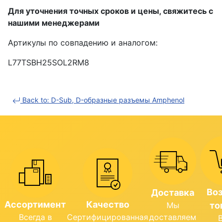
Для уточнения точных сроков и цены, свяжитесь с
нашими менеджерами
Артикулы по совпадению и аналогом:
L77TSBH25SOL2RM8
Back to: D-Sub, D-образные разъемы Amphenol
Во
Доставка
Ассортимент
Качество
Мы
то
Всегда в
Сертифицированная
доставляем