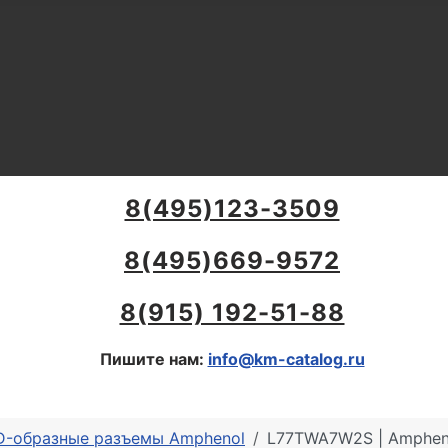
8(495)123-3509
8(495)669-9572
8(915) 192-51-88
Пишите нам:
info@km-catalog.ru
 D-образные разъемы Amphenol
L77TWA7W2S | Ampheno