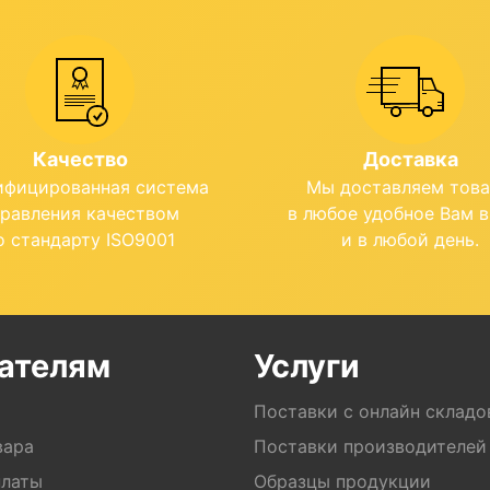
Качество
Доставка
ифицированная система
Мы доставляем тов
правления качеством
в любое удобное Вам 
о стандарту ISO9001
и в любой день.
ателям
Услуги
Поставки с онлайн складо
вара
Поставки производителей
платы
Образцы продукции