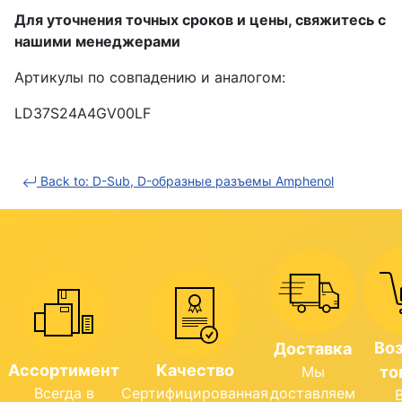
Для уточнения точных сроков и цены, свяжитесь с
нашими менеджерами
Артикулы по совпадению и аналогом:
LD37S24A4GV00LF
Back to: D-Sub, D-образные разъемы Amphenol
Во
Доставка
Ассортимент
Качество
Мы
то
Всегда в
Сертифицированная
доставляем