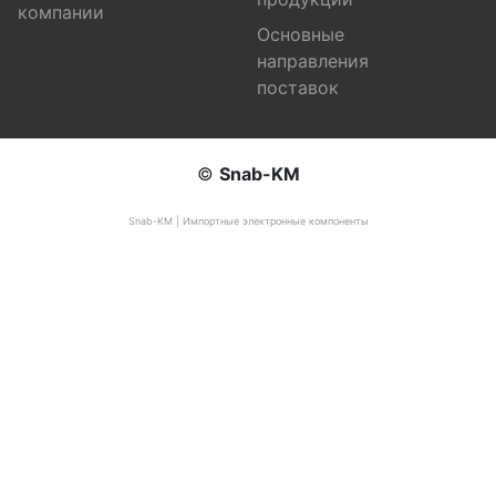
компании
Основные
направления
поставок
©
Snab-KM
Snab-KM | Импортные электронные компоненты