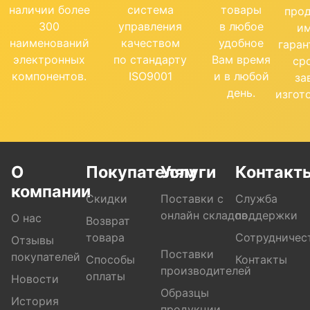
наличии более
система
товары
про
300
управления
в любое
и
наименований
качеством
удобное
гара
электронных
по стандарту
Вам время
ср
компонентов.
ISO9001
и в любой
за
день.
изгот
О
Покупателям
Услуги
Контакт
компании
Скидки
Поставки с
Служба
онлайн складов
поддержки
О нас
Возврат
товара
Сотрудничес
Отзывы
Поставки
покупателей
Способы
Контакты
производителей
оплаты
Новости
Образцы
История
продукции